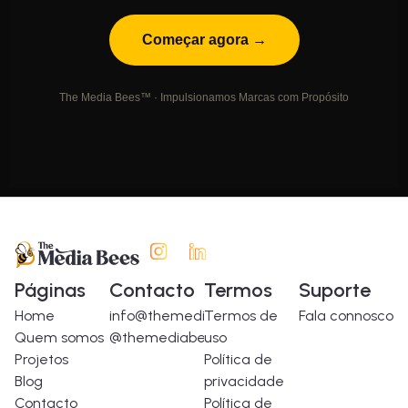
Começar agora →
The Media Bees™ · Impulsionamos Marcas com Propósito
Páginas
Contacto
Termos
Suporte
Home
info@themediabees.com
Termos de
Fala connosco
Quem somos
@themediabees
uso
Projetos
Política de
Blog
privacidade
Contacto
Política de