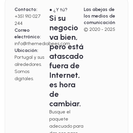
Contacto:
Las abejas de
● ¿Y tú?
los medios de
+351 910 027
Si su
comunicación
244
negocio
© 2020 - 2025
Correo
va bien,
electrónico:
info@themediabees.com
pero está
Ubicación:
atascado
Portugal y sus
fuera de
alrededores.
Somos
Internet,
digitales.
es hora
de
cambiar.
Busque el
paquete
adecuado para