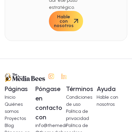
dar ese paso
estratégico.
Hable
con
nosotros
Páginas
Póngase
Términos
Ayuda
Inicio
en
Condiciones
Hable con
Quiénes
de uso
nosotros
contacto
somos
Política de
con
Proyectos
privacidad
Blog
info@themediabees.com
Política de